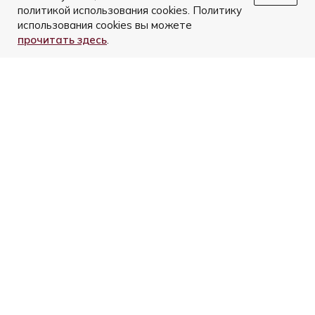
политикой использования cookies. Политику
использования cookies вы можете
прочитать здесь
.
Комфорт
Маневренные колеса 360°
и увеличение объема на 25% для
кофмортных путешествий
Достижения
В 2008 году был создан чемодан
world’s lightest, он и сегодня самый