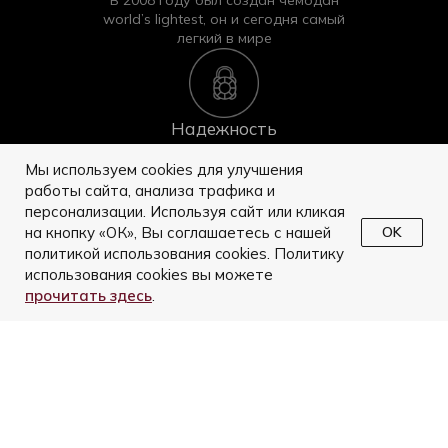
world’s lightest, он и сегодня самый
легкий в мире
Надежность
Высокотехнологичное производство
и современные материалы — это
Мы используем cookies для улучшения
багаж it
работы сайта, анализа трафика и
персонализации. Используя сайт или кликая
на кнопку «ОК», Вы соглашаетесь с нашей
OK
политикой использования cookies. Политику
использования cookies вы можете
Гарантия
прочитать здесь
.
10 летняя гарантия производителя
подтверждает высокое качество
чемоданов
МАГАЗИН
ПОМОЩЬ
Багаж
Оплата