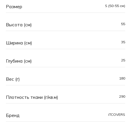
S (50-55 см)
Размер
55
Высота (см)
35
Ширина (см)
25
Глубина (см)
180
Вес (г)
290
Плотность ткани (г/кв.м)
iTCOVERS
Основная особенность чехлов iTCOVERS™ —
Бренд
уникальные принты, созданные вручную командой
профессиональных дизайнеров. Каждый рисунок