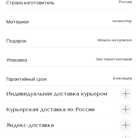
Россия
Страна изготовитель
тщательно прорабатывается, а в большинстве
моделей можно найти аббревиатуру бренда, органично
встроенную в узор. При разработке принтов
полиэстер
Материал
учитываются не только актуальные модные
тенденции, но и практическая функциональность,
чтобы каждый чехол был одновременно и
Мешок на кулиске
Подарок
оригинальным и удобным.
Зип-пакет матовый
Упаковка
6 месяцев
Гарантийный срок
Индивидуальная доставка курьером
Курьерская доставка по России
Яндекс-доставка