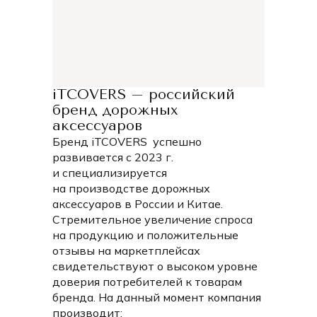
современных чемоданов с четырьмя колесами.
В коллекции представлены три размера чехлов
(размеры указаны от земли с учетом колес до верхней
части чемодана):
S — высота от 50 до 55 см;
iTCOVERS – российский
M — высота от 65 до 75 см;
бренд дорожных
L — высота от 75 до 85 см.
аксессуаров
Выбирайте подходящий размер и наслаждайтесь
Бренд iTCOVERS успешно
сочетанием безопасности и стиля в каждой поездке!
развивается с 2023 г.
и специализируется
на производстве дорожных
аксессуаров в России и Китае.
Стремительное увеличение спроса
на продукцию и положительные
отзывы на маркетплейсах
свидетельствуют о высоком уровне
доверия потребителей к товарам
бренда. На данный момент компания
производит: