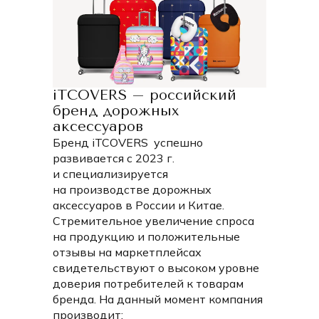
современных чемоданов с четырьмя колесами.
В коллекции представлены три размера чехлов
(размеры указаны от земли с учетом колес до верхней
части чемодана):
S — высота от 50 до 55 см;
iTCOVERS – российский
M — высота от 65 до 75 см;
бренд дорожных
L — высота от 75 до 85 см.
аксессуаров
Выбирайте подходящий размер и наслаждайтесь
Бренд iTCOVERS успешно
сочетанием безопасности и стиля в каждой поездке!
развивается с 2023 г.
и специализируется
на производстве дорожных
аксессуаров в России и Китае.
Стремительное увеличение спроса
на продукцию и положительные
отзывы на маркетплейсах
свидетельствуют о высоком уровне
доверия потребителей к товарам
бренда. На данный момент компания
производит: