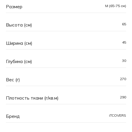
M (65-75 см)
Размер
65
Высота (см)
45
Ширина (см)
30
Глубина (см)
270
Вес (г)
290
Плотность ткани (г/кв.м)
iTCOVERS
Основная особенность чехлов iTCOVERS™ —
Бренд
уникальные принты, созданные вручную командой
профессиональных дизайнеров. Каждый рисунок