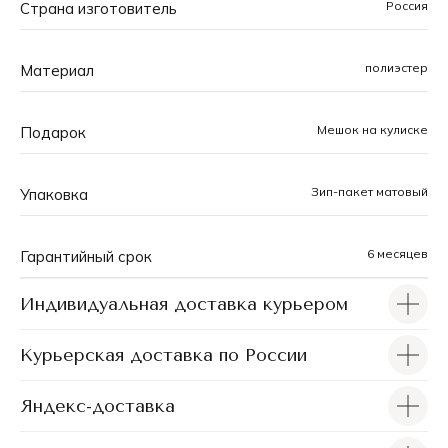
Россия
Страна изготовитель
тщательно прорабатывается, а в большинстве
моделей можно найти аббревиатуру бренда, органично
встроенную в узор. При разработке принтов
полиэстер
Материал
учитываются не только актуальные модные
тенденции, но и практическая функциональность,
чтобы каждый чехол был одновременно и
Мешок на кулиске
Подарок
оригинальным и удобным.
Зип-пакет матовый
Упаковка
6 месяцев
Гарантийный срок
Индивидуальная доставка курьером
Курьерская доставка по России
Яндекс-доставка