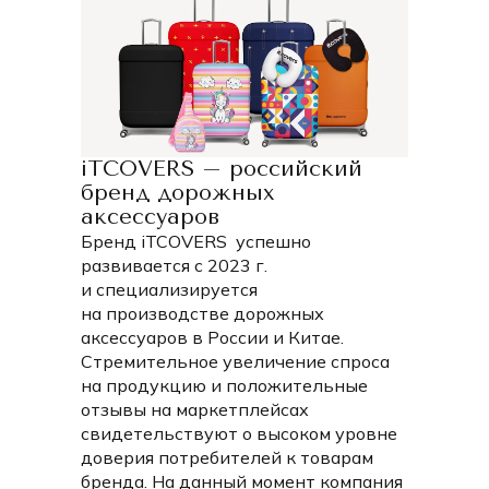
Чехлы iTCOVERS подходят для большинства
современных чемоданов с четырьмя колесами.
В коллекции представлены три размера чехлов
(размеры указаны от земли с учетом колес до верхней
части чемодана):
S — высота от 50 до 55 см;
iTCOVERS – российский
M — высота от 65 до 75 см;
бренд дорожных
L — высота от 75 до 85 см.
аксессуаров
Выбирайте подходящий размер и наслаждайтесь
Бренд iTCOVERS успешно
сочетанием безопасности и стиля в каждой поездке!
развивается с 2023 г.
и специализируется
на производстве дорожных
аксессуаров в России и Китае.
Стремительное увеличение спроса
на продукцию и положительные
отзывы на маркетплейсах
свидетельствуют о высоком уровне
доверия потребителей к товарам
бренда. На данный момент компания