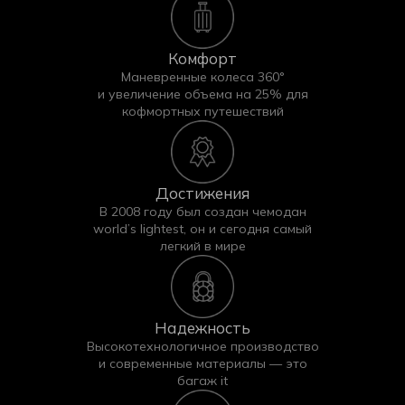
Комфорт
Маневренные колеса 360°
Боковые молнии
для удобного доступа к
и увеличение объема на 25% для
боковым ручкам чемодана,
кофмортных путешествий
Верхние отверстия
для телескопической и
верхней ручек,
Надежная молния внизу
, которая фиксирует
чехол и предотвращает его расхождение в
Достижения
процессе эксплуатации.
В 2008 году был создан чемодан
Материал чехла — плотная эластичная ткань
world’s lightest, он и сегодня самый
(290 г/м²), обеспечивающая долговечность и
легкий в мире
комфорт в использовании. Яркая сублимационная
печать помогает легко заметить ваш чемодан на
ленте выдачи багажа.
Каждый чехол поставляется в
фирменной
Надежность
упаковке
, которая повторяет принт чехла, что
Высокотехнологичное производство
удобно для хранения.
и современные материалы — это
багаж it