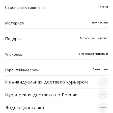
профессиональных дизайнеров. Каждый рисунок
Россия
Страна изготовитель
тщательно прорабатывается, а в большинстве
моделей можно найти аббревиатуру бренда, органично
встроенную в узор. При разработке принтов
полиэстер
Материал
учитываются не только актуальные модные
тенденции, но и практическая функциональность,
чтобы каждый чехол был одновременно и
Мешок на кулиске
Подарок
оригинальным и удобным.
Зип-пакет матовый
Упаковка
6 месяцев
Гарантийный срок
Индивидуальная доставка курьером
Курьерская доставка по России
Яндекс-доставка