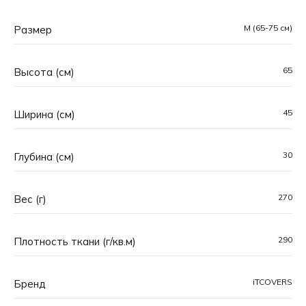
M (65-75 см)
Размер
65
Высота (см)
45
Ширина (см)
30
Глубина (см)
270
Вес (г)
290
Плотность ткани (г/кв.м)
iTCOVERS
Основная особенность чехлов iTCOVERS™ —
Бренд
уникальные принты, созданные вручную командой