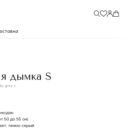
оставка
я дымка S
y-grey-s
.
емодан
от 50 до 55 см)
вет: темно-серый