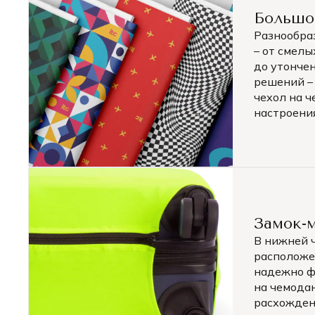
Большо
Разнообра
– от смелы
до утонче
решений –
чехол на 
настроения
Замок-
В нижней 
расположе
надежно ф
на чемода
расхожден