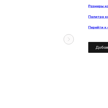
Размеры к
Палитра к
Перейти к
Добав