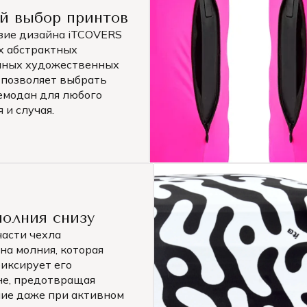
й выбор принтов
зие дизайна iTCOVERS
х абстрактных
нных художественных
 позволяет выбрать
чемодан для любого
 и случая.
молния снизу
части чехла
на молния, которая
иксирует его
не, предотвращая
ие даже при активном