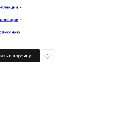
оллекции
оллекции
 описанию
ить в корзину