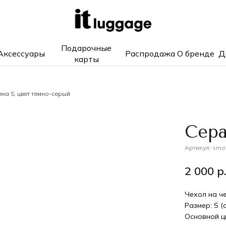
Подарочные
Аксессуары
Распродажа
О бренде
Д
карты
ка S, цвет темно-серый
Сера
Артикул:
smok
2 000
р
Чехол на ч
Размер: S (
Основной ц