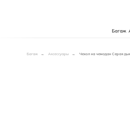
Багаж
Багаж
→
Аксессуары
→
Чехол на чемодан Серая дым