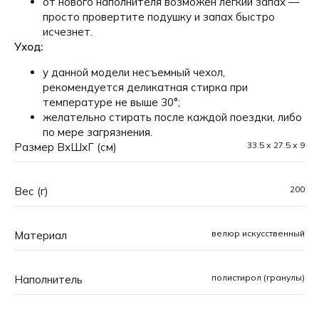
от нового наполнителя возможен легкий запах —
просто провертите подушку и запах быстро
исчезнет.
Уход:
у данной модели несъемный чехол,
рекомендуется деликатная стирка при
температуре не выше 30°;
желательно стирать после каждой поездки, либо
по мере загрязнения.
33.5 х 27.5 х 9
Размер ВхШхГ (см)
200
Вес (г)
велюр искусственный
Материал
полистирол (гранулы)
Наполнитель