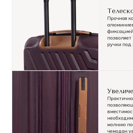
Телеско
Прочная к
алюминиев
фиксацией
позволяет
ручки под 
Увелич
Практично
позволяющ
вместимос
необходим
молнию по
чемодан у