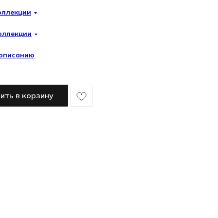
оллекции
оллекции
 описанию
ить в корзину