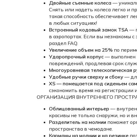
Двойные съемные колеса
— уникаль
Снять или надеть колеса легко и п
такая способность обеспечивает л
в любых ситуациях!
Встроенный кодовый замок TSA
— г
в аэропортах. Если вы незнакомы с
раздел FAQ.
Увеличение объем на 25%
по периме
Ударопрочный корпус
— выполнен 
повреждений, продлевая срок служ
Многоуровневая телескопическая р
Удобные ручки сверху и сбоку
— для
XS — помещается под сиденьем са
сэкономить время на регистрации 
ОРГАНИЗАЦИЯ ВНУТРЕННЕГО ПРОСТР
Облицованный интерьер
— внутренн
красивы не только снаружи, но и вн
Разделитель на молнии
поможет орг
пространства в чемодане.
Карманы на молнии и на резинке
поз