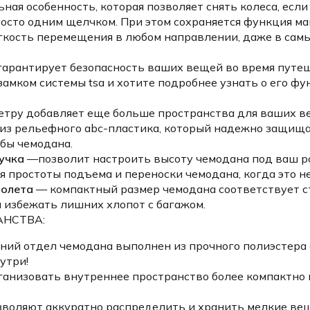
ная особенность, которая позволяет снять колеса, есл
росто одним щелчком. При этом сохраняется функция м
егкость перемещения в любом направлении, даже в самы
арантирует безопасность ваших вещей во время путеш
 замком системы tsa и хотите подробнее узнать о его ф
тру добавляет еще больше пространства для ваших веще
из рельефного abc-пластика, который надежно защища
бы чемодана.
учка
—позволит настроить высоту чемодана под ваш ро
 простоты подъема и переноски чемодана, когда это н
молета
— компактный размер чемодана соответствует ст
и избежать лишних хлопот с багажом.
АНСТВА:
ий отдел чемодана выполнен из прочного полиэстера с
утри!
анизовать внутреннее пространство более компактно 
воляют аккуратно распределить и хранить мелкие ве