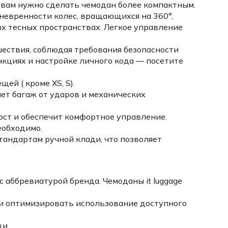
и вам нужно сделать чемодан более компактным.
аневренности колес, вращающихся на 360°,
х тесных пространствах. Легкое управление
ествия, соблюдая требования безопасности
ункциях и настройке личного кода — посетите
й ( кроме XS, S).
ет багаж от ударов и механических
ст и обеспечит комфортное управление.
еобходимо.
андартам ручной клади, что позволяет
 аббревиатурой бренда. Чемоданы it luggage
и оптимизировать использование доступного
щи.