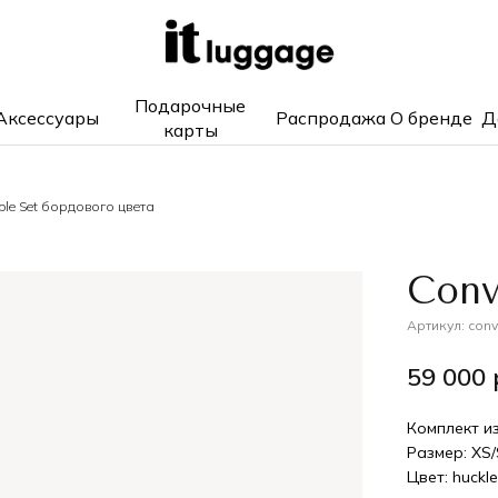
Подарочные
Аксессуары
Распродажа
О бренде
Д
карты
ible Set бордового цвета
Conv
Артикул:
conv
59 000
Комплект и
Размер: XS/
Цвет: huckl