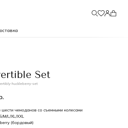
оставка
ertible Set
ertiblу-huckleberry-set
р.
з шести чемоданов со съемными колесами
S/M/L/XL/XXL
eberry (бордовый)