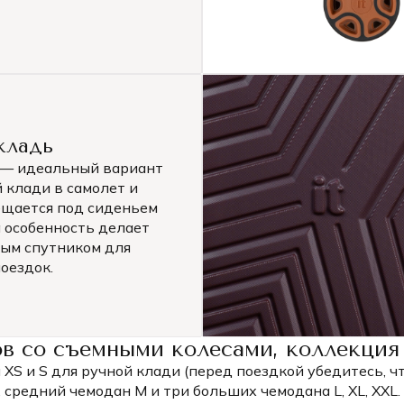
кладь
 — идеальный вариант
 клади в самолет и
ещается под сиденьем
а особенность делает
ным спутником для
оездок.
в со съемными колесами, коллекция 
XS и S для ручной клади (перед поездкой убедитесь, ч
средний чемодан M и три больших чемодана L, XL, XXL