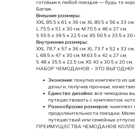
готовым к любой поездке — будь то ко
Багаж.
Внешние размеры:
XXL 85.5 x 61 x 36 см; XL 80.5 x 56 x 33 см;
L 75.5 x 51 x 30 см; М 70.5 x 46 x 27 см;
S 55.5 x 39.5 x 22.5 см; XS 50.5 x 33.5 x 20 
Внутренние размеры:
XXL 78.7 х 57 х 36 см; XL 73.7 х 52 х 33 см;
L 68.5 х 47 х 30 см; М 63.5 х 42 х 27 см;
S 48 х 35.5 х 22.5 см; XS 43 х 30.5 х 20 см.
НАБОР ЧЕМОДАНОВ – ЭТО ВЫГОДНО!
Экономия:
покупка комплекта из ше
деньги, получив прочные, качеств
Единство дизайна:
все чемоданы вы
путешествовать с комплектом, кот
Разнообразие размеров:
комплект 
продолжительности поездки. Мален
путешествий или семейных отпуско
ПРЕИМУЩЕСТВА ЧЕМОДАНОВ КОЛЛЕК