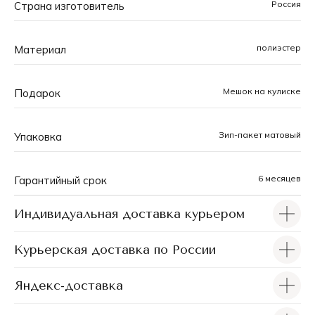
Россия
Страна изготовитель
тщательно прорабатывается, а в большинстве
моделей можно найти аббревиатуру бренда, органично
встроенную в узор. При разработке принтов
полиэстер
Материал
учитываются не только актуальные модные
тенденции, но и практическая функциональность,
чтобы каждый чехол был одновременно и
Мешок на кулиске
Подарок
оригинальным и удобным.
Зип-пакет матовый
Упаковка
6 месяцев
Гарантийный срок
Индивидуальная доставка курьером
Курьерская доставка по России
Яндекс-доставка