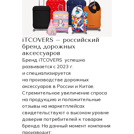
современных чемоданов с четырьмя колесами.
В коллекции представлены три размера чехлов
(размеры указаны от земли с учетом колес до верхней
части чемодана):
S — высота от 50 до 55 см;
iTCOVERS – российский
M — высота от 65 до 75 см;
бренд дорожных
L — высота от 75 до 85 см.
аксессуаров
Выбирайте подходящий размер и наслаждайтесь
Бренд iTCOVERS успешно
сочетанием безопасности и стиля в каждой поездке!
развивается с 2023 г.
и специализируется
на производстве дорожных
аксессуаров в России и Китае.
Стремительное увеличение спроса
на продукцию и положительные
отзывы на маркетплейсах
свидетельствуют о высоком уровне
доверия потребителей к товарам
бренда. На данный момент компания
производит: