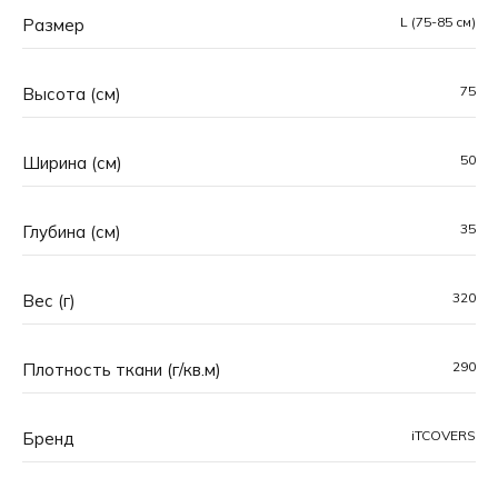
L (75-85 см)
Размер
75
Высота (см)
50
Ширина (см)
35
Глубина (см)
320
Вес (г)
290
Плотность ткани (г/кв.м)
iTCOVERS
Основная особенность чехлов iTCOVERS™ —
Бренд
уникальные принты, созданные вручную командой
профессиональных дизайнеров. Каждый рисунок