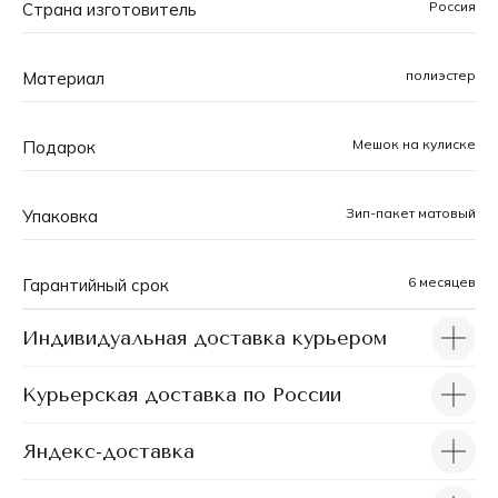
Россия
Страна изготовитель
тщательно прорабатывается, а в большинстве
моделей можно найти аббревиатуру бренда, органично
встроенную в узор. При разработке принтов
полиэстер
Материал
учитываются не только актуальные модные
тенденции, но и практическая функциональность,
чтобы каждый чехол был одновременно и
Мешок на кулиске
Подарок
оригинальным и удобным.
Зип-пакет матовый
Упаковка
6 месяцев
Гарантийный срок
Индивидуальная доставка курьером
Курьерская доставка по России
Яндекс-доставка