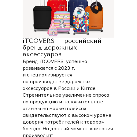
современных чемоданов с четырьмя колесами.
В коллекции представлены три размера чехлов
(размеры указаны от земли с учетом колес до верхней
части чемодана):
S — высота от 50 до 55 см;
iTCOVERS – российский
M — высота от 65 до 75 см;
бренд дорожных
L — высота от 75 до 85 см.
аксессуаров
Выбирайте подходящий размер и наслаждайтесь
Бренд iTCOVERS успешно
сочетанием безопасности и стиля в каждой поездке!
развивается с 2023 г.
и специализируется
на производстве дорожных
аксессуаров в России и Китае.
Стремительное увеличение спроса
на продукцию и положительные
отзывы на маркетплейсах
свидетельствуют о высоком уровне
доверия потребителей к товарам
бренда. На данный момент компания
производит: