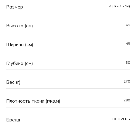
M (65-75 см)
Размер
65
Высота (см)
45
Ширина (см)
30
Глубина (см)
270
Вес (г)
290
Плотность ткани (г/кв.м)
iTCOVERS
Основная особенность чехлов iTCOVERS™ —
Бренд
уникальные принты, созданные вручную командой
профессиональных дизайнеров. Каждый рисунок